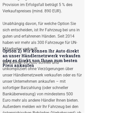
Provision im Erfolgsfall beträgt 5 % des
Verkaufspreises (mind. 890 EUR).
Unabhängig davon, für welche Option Sie
sich entscheiden, ist Ihr Fahrzeug bei uns in
guten und erfahrenen Händen. Seit 2014
haben wir mehr als 300 Fahrzeuge für UN-
Mitarbeiter verkauft.
Option 2) Wir können Ihr Auto direkt
an unser Händlernetzwerk verkaufen
oder es direkt von Ihnen zum besten
Wir können Ihr Auto schnell und
Preis ankaufen
unkompliziert ohne Verzögerungen über
unser Händlernetzwerk verkaufen oder es für
unser Unternehmen ankaufen – mit
sofortiger Barzahlung (oder schneller
Banküberweisung) von mindestens 500
Euro mehr als andere Händler Ihnen bieten.
Außerdem melden wir Ihr Fahrzeug bei den
österreichischen Behörden (Verkehrsamt) ab