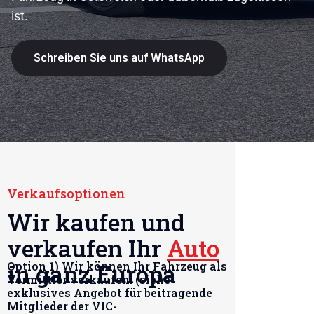
ist.
Schreiben Sie uns auf WhatsApp
Verkaufsoptionen
Wir kaufen und
verkaufen Ihr
Auto
in ganz Europa
Option 1) Wir können Ihr Fahrzeug als
Vermittler verkaufen: (siehe
exklusives Angebot für beitragende
Mitglieder der VIC-